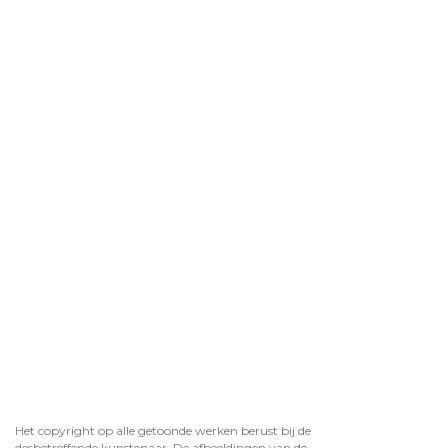
Het copyright op alle getoonde werken berust bij de
desbetreffende kunstenaar. De afbeeldingen van de