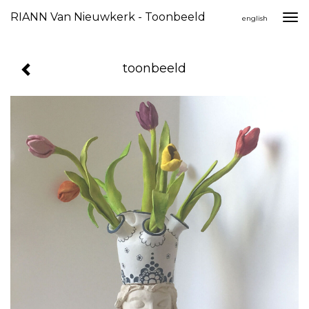
RIANN Van Nieuwkerk - Toonbeeld
Togg
english
navi
toonbeeld