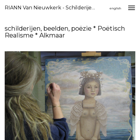
RIANN Van Nieuwkerk - Schilderijen, Beelden, Poëzie * Poëtisch Realisme * Alkmaar
Togg
english
navi
schilderijen, beelden, poëzie * Poëtisch
Realisme * Alkmaar