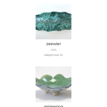
zeewier
2025
zeepschaal XL
mijmering