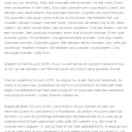
voor jou, en zei erbij, Voor alle woorden die kwamen uit het niets, Even
snel verdwenen in het niets, Voor alle waaroms en waardoors, Laten we
denken aan deze bloem, Als woorden komen, zo plots als nooit tevoren,
De woorden ook gaan, even snel als ze kwamen, We hebben lief, we
houden, elkaar missen, nee dat nooit, Denk aan de bloem bij al dit zeker
weten, Ja, laten we dit doen, als we even vergeten, Dat een bloem, net als
een wonder, Net zoals bij woorden, even snel kunnen komen, Even snel
kunnen gaan, Onze bloem, ons gezamenlijke wonder, Ons laat weten,
woorden komen, woorden gaan, We hebben lief en houden van, zelfs als
we elkaar moeten missen, We hebben ons wonder, onze bloem, Ons
eeuwige wonder. Liefs Ann
Joseph Annie (14 juni 2019): Puur zuiver eerlijk en oprecht daarom hou
ik zo van de werken van Hermanus en jou Riann lieve groeten Annie
Marian Asselma (14 juni 2019): Ik volg je nu al een tijd via Facebook. Je
werk is zo kleurrijk, kwetsbaar en soms humoristisch! Je hebt een heel
eigen handdtekening! Heel veel succes en ik hoop een keer een expositie
van je bij te wonen. Groet, Marian Asselman.
Bassie de Boer (14 juni 2019): Lieve Riann Jouw werken en die van
Hermanus ken ik uitsluitend via Facebook, ze zetten mij soms aan tot
dichten, zo ook dit schattige schilderijtje, dankjewel dat ik nu ook op je
website terecht ben gekomen Liefs, bdb Ze raakten mij, die twee Ik
hoorde hem zeggen: O, jee Zó heb ik het niet bedoeld Echt, ik begrijp wel
wat je voelt Kan je mij vergeven? Ik wil alleen maar met jou leven Er zal