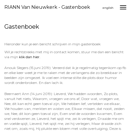
RIANN Van Nieuwkerk - Gastenboek
Togg
english
navi
Gastenboek
Hieronder kun je een bericht schrijven in mijn gastenboek
Wil je rechtstreeks met mij in contact komen, stuur me dan een bericht
via mijn
klik dan hier.
Anouk Slegers (15 juni 2019): Vereerd dat ik je regelmatig tegenkom op fb
en elke keer weet je me te raken met de verlangens die zo breekbaar in
beelden zijn omgezet. Ik voel een intense stilte die plots door humor
wordt onderbroken. En dan lach ik.
Beernaert Ann (14 juni 2019): Lieverd, We hadden woorden, Zo plots,
vanuit het niets, Waarom, vroegen we ons af, Door wat, vroegen we,
Nee, dit kan echt geen toeval zijn, We hebben lief, vertelden we elkaar,
We houden van, merkten en wisten we, Elkaar missen, dat nooit, zeiden
we, Nee, dit kon geen toeval zijn, Even snel de woorden kwamen, Even
snel verdwenen ze, Lieverd, het spijt me, zei ik verlegen, Draaide me om
en voelde spijt, Lieverd, het spijt me, zei hij verlegen, Maar draaide zich
niet om, zoals mij, Hij plukte een bloem met volle overtuiging, Deze is