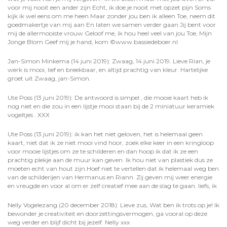
voor mij nooit een ander zijn Echt, ik doe je nooit met opzet pijn Soms
kijk ik wel eens om me heen Maar zonder jou ben ik alleen Toe, neem dit
goedmakertje van mij aan En laten we samen verder gaan Jij bent voor
mij de allermooiste vrouw Geloof me, ik hou heel veel van jou Toe, Mijn
Jonge Blom Geef mij je hand, kom ©️www.bassiedeboer.nl
Jan-Simon Minkema (14 juni 2019): Zwaag, 14 juni 2019. Lieve Rian, je
werk is mooi, lief en breekbaar, en altijd prachtig van kleur. Hartelijke
groet uit Zwaag, jan-Simon.
Ute Poss (13 juni 2019): De antwoord is simpel , die mooie kaart heb ik
nog niet en die zou in een lijstje mooi staan bij de 2 miniatuur keramiek
vogeltjes . XXX
Ute Poss (13 juni 2019): ik kan het niet geloven, het is helemaal geen
kaart, niet dat ik ze niet mooi vind hoor, zoek elke keer in een kringloop
voor mooie lijstjes om ze te schilderen en dan hoop ik dat ik ze een
prachtig plekje aan de muur kan geven. Ik hou niet van plastiek dus ze
moeten echt van hout zijn.Hoef niet te vertellen dat ik helemaal weg ben
van de schilderijen van Hermanus en Riann. Zij geven mij weer energie
en vreugde en voor al om er zelf creatief mee aan de slag te gaan. liefs, ik
Nelly Vogelezang (20 december 2018): Lieve zus, Wat ben ik trots op je! Ik
bewonder je creativiteit en doorzettingsvermogen, ga vooral op deze
weg verder en blijf dicht bij jezelf. Nelly xxx