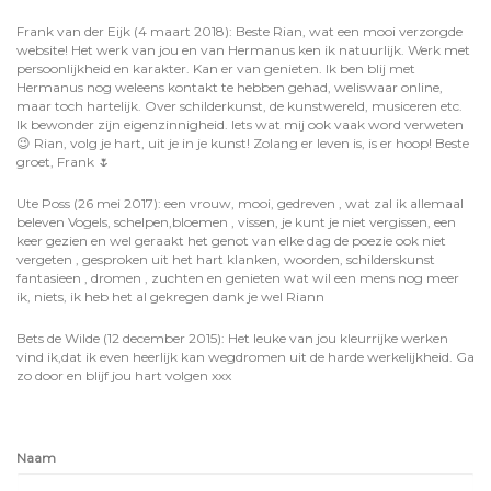
Frank van der Eijk (4 maart 2018): Beste Rian, wat een mooi verzorgde
website! Het werk van jou en van Hermanus ken ik natuurlijk. Werk met
persoonlijkheid en karakter. Kan er van genieten. Ik ben blij met
Hermanus nog weleens kontakt te hebben gehad, weliswaar online,
maar toch hartelijk. Over schilderkunst, de kunstwereld, musiceren etc.
Ik bewonder zijn eigenzinnigheid. Iets wat mij ook vaak word verweten
😉 Rian, volg je hart, uit je in je kunst! Zolang er leven is, is er hoop! Beste
groet, Frank 🌷
Ute Poss (26 mei 2017): een vrouw, mooi, gedreven , wat zal ik allemaal
beleven Vogels, schelpen,bloemen , vissen, je kunt je niet vergissen, een
keer gezien en wel geraakt het genot van elke dag de poezie ook niet
vergeten , gesproken uit het hart klanken, woorden, schilderskunst
fantasieen , dromen , zuchten en genieten wat wil een mens nog meer
ik, niets, ik heb het al gekregen dank je wel Riann
Bets de Wilde (12 december 2015): Het leuke van jou kleurrijke werken
vind ik,dat ik even heerlijk kan wegdromen uit de harde werkelijkheid. Ga
zo door en blijf jou hart volgen xxx
Naam