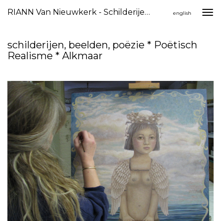
RIANN Van Nieuwkerk - Schilderijen, Beelden, Poëzie * Poëtisch Realisme * Alkmaar
Togg
english
navi
schilderijen, beelden, poëzie * Poëtisch
Realisme * Alkmaar