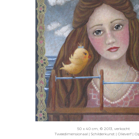
50 x 40 cm, © 2013, verkocht
Tweedimensionaal | Schilderkunst | Olieverf | O