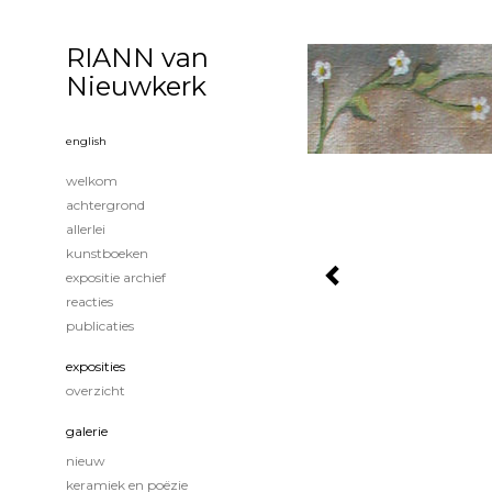
RIANN van
Nieuwkerk
english
welkom
achtergrond
allerlei
kunstboeken
expositie archief
reacties
publicaties
exposities
overzicht
galerie
nieuw
keramiek en poëzie