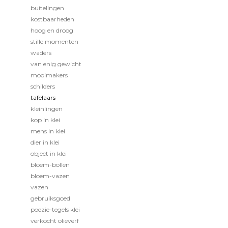
buitelingen
kostbaarheden
hoog en droog
stille momenten
waders
van enig gewicht
mooimakers
schilders
tafelaars
kleinlingen
kop in klei
mens in klei
dier in klei
object in klei
bloem-bollen
bloem-vazen
vazen
gebruiksgoed
poezie-tegels klei
verkocht olieverf