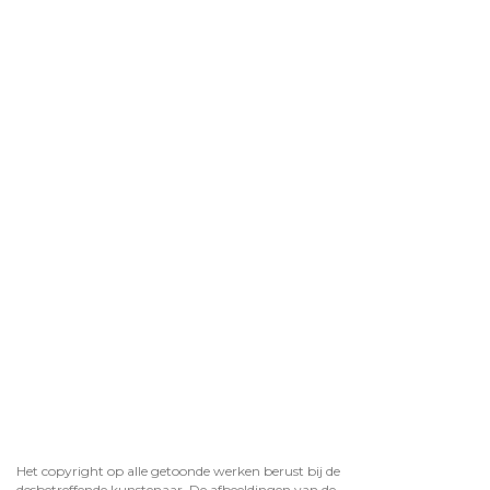
Het copyright op alle getoonde werken berust bij de
desbetreffende kunstenaar. De afbeeldingen van de