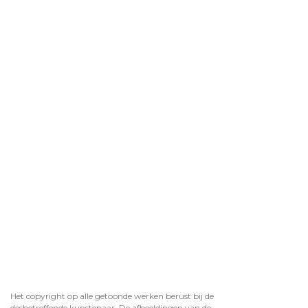
Het copyright op alle getoonde werken berust bij de
desbetreffende kunstenaar. De afbeeldingen van de