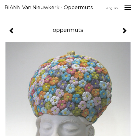
RIANN Van Nieuwkerk - Oppermuts
Togg
english
navi
oppermuts