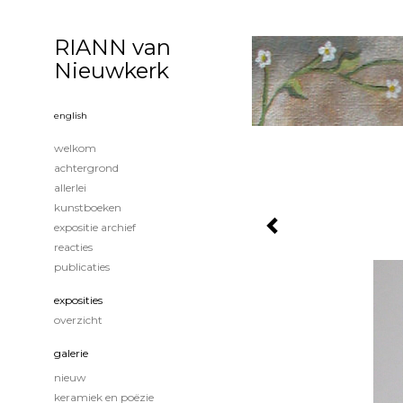
RIANN van
Nieuwkerk
english
welkom
achtergrond
allerlei
kunstboeken
expositie archief
reacties
publicaties
exposities
overzicht
galerie
nieuw
keramiek en poëzie