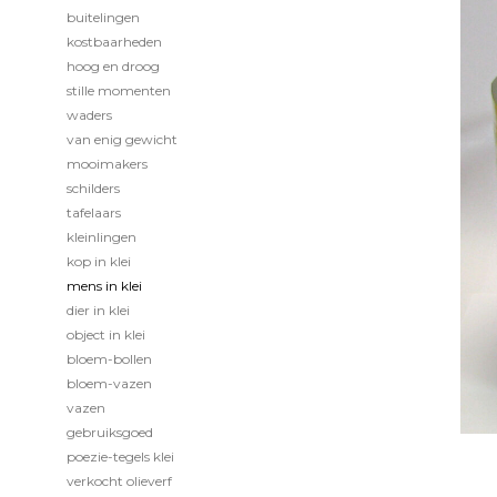
buitelingen
kostbaarheden
hoog en droog
stille momenten
waders
van enig gewicht
mooimakers
schilders
tafelaars
kleinlingen
kop in klei
mens in klei
dier in klei
object in klei
bloem-bollen
bloem-vazen
vazen
gebruiksgoed
poezie-tegels klei
verkocht olieverf