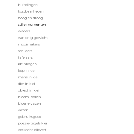
buitelingen
kostbaarheden
hoog en droog
stille momenten
waders
van enig gewicht
mooimakers
schilders
tafelaars
kleinlingen
kop in klei
mens in klei
dier in klei
object in klei
bloem-bollen
bloem-vazen
vazen
gebruiksgoed
poezie-tegels klei
verkocht olieverf