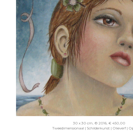
30 x 30 cm, © 2016, € 450,00
Tweedimensionaal | Schilderkunst | Olieverf | O