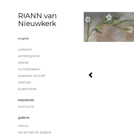
RIANN van
Nieuwkerk
english
welkom
achtergrond
allerlei
kunstboeken
expositie archief
reacties
publicaties
exposities
overzicht
galerie
nieuw
keramiek en poëzie