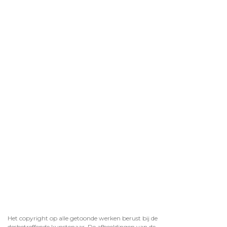
Het copyright op alle getoonde werken berust bij de
desbetreffende kunstenaar. De afbeeldingen van de