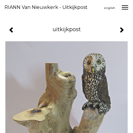
RIANN Van Nieuwkerk - Uitkijkpost
Togg
english
navi
uitkijkpost