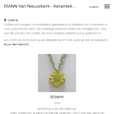
RIANN Van Nieuwkerk - Keramiek Hangers
Togg
english
navi
Galerie
Colliers en hangers (wandobject) gebaseerd cq afgeleid van motieven in
mijn autonome werk. De volledige collectie colliers en hangers (bv voor
aan de wand) is te vinden op mijn andere website www.galerian.nl
uit 2025 tot 2025
(klik op de afbeelding om het werk groter te bekijken)
stuur een bericht
bloem
2025
afmeting is bij benadering.
Meer colliers en andere hangende objecten zien? Kijk dan eens op